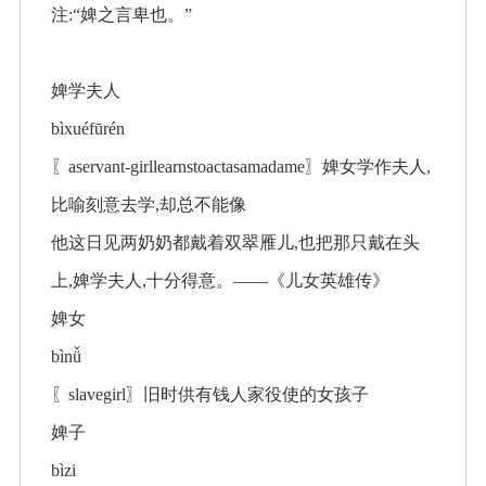
注:“婢之言卑也。”
婢学夫人
bìxuéfūrén
〖aservant-girllearnstoactasamadame〗婢女学作夫人,
比喻刻意去学,却总不能像
他这日见两奶奶都戴着双翠雁儿,也把那只戴在头
上,婢学夫人,十分得意。——《儿女英雄传》
婢女
bìnǚ
〖slavegirl〗旧时供有钱人家役使的女孩子
婢子
bìzi