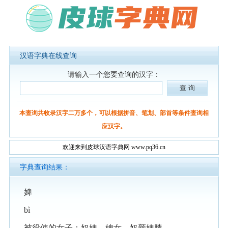
汉语字典在线查询
请输入一个您要查询的汉字：
本查询共收录汉字二万多个，可以根据拼音、笔划、部首等条件查询相
应汉字。
欢迎来到皮球汉语字典网 www.pq36.cn
字典查询结果：
婢
bì
被役使的女子：奴婢。婢女。奴颜婢膝。