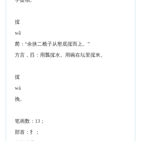
搲
wǎ
爬：“余挟二樵子从壑底搲而上。”
方言，舀：用瓢搲水。用碗在坛里搲米。
搲
wà
挽。
笔画数：13；
部首：扌；