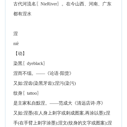
古代河流名〖NieRiver〗。在今山西、河南、广东
都有涅水
涅
niè
【动】
染黑〖dyeblack〗
涅而不缁。——《论语·阳货》
又如:涅齿(染黑牙齿);涅污(染污)
纹身〖tattoo〗
是主家私自黥涅。——范成大《清远店诗·序》
又如:涅墨(在人身上刺字或刺成图案,再涂以墨);涅
手(在手臂上刺字涂墨);涅文(纹身的文字或图案);涅