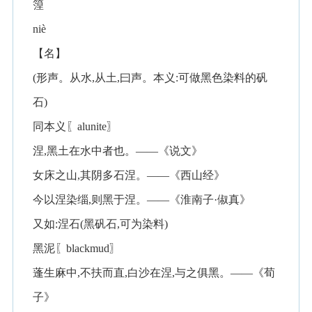
篞
niè
【名】
(形声。从水,从土,曰声。本义:可做黑色染料的矾
石)
同本义〖alunite〗
涅,黑土在水中者也。——《说文》
女床之山,其阴多石涅。——《西山经》
今以涅染缁,则黑于涅。——《淮南子·俶真》
又如:涅石(黑矾石,可为染料)
黑泥〖blackmud〗
蓬生麻中,不扶而直,白沙在涅,与之俱黑。——《荀
子》