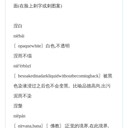
面(在脸上刺字或刺图案)
涅白
nièbái
〖opaquewhite〗白色,不透明
涅而不缁
niè'érbùzī
〖besoakedinadarkliquidwithoutbecomingback〗被黑
色染液浸过之后也不会变黑。比喻品德高尚,出污
泥而不染
涅槃
nièpán
〖nirvana,bana〗〖佛教〗∶正觉的境界,在此境界,