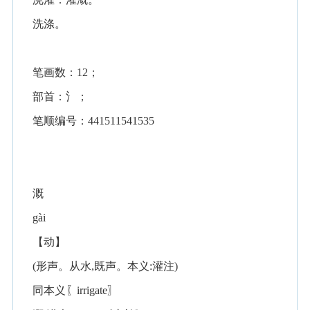
洗涤。
笔画数：12；
部首：氵；
笔顺编号：441511541535
溉
gài
【动】
(形声。从水,既声。本义:灌注)
同本义〖irrigate〗