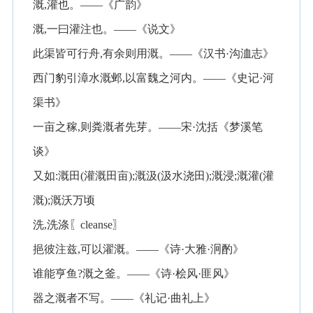
溉,灌也。——《广韵》
溉,一曰灌注也。——《说文》
此渠皆可行舟,有余则用溉。——《汉书·沟洫志》
西门豹引漳水溉邺,以富魏之河内。——《史记·河
渠书》
一亩之稼,则粪溉者先芽。——宋·沈括《梦溪笔
谈》
又如:溉田(灌溉田亩);溉汲(汲水浇田);溉浸;溉灌(灌
溉);溉沃万顷
洗,洗涤〖cleanse〗
挹彼注兹,可以濯溉。——《诗·大雅·泂酌》
谁能亨鱼?溉之釜。——《诗·桧风·匪风》
器之溉者不写。——《礼记·曲礼上》