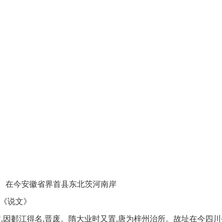
魏地。在今安徽省界首县东北茨河南岸
—《说文》
西汉置,因郪江得名,晋废。隋大业时又置,唐为梓州治所。故址在今四