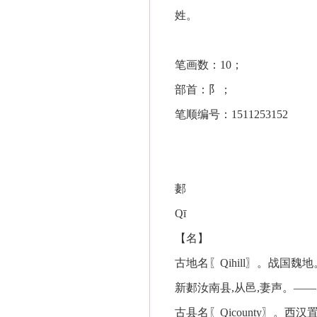
姓。
笔画数：10；
部首：阝；
笔顺编号：1511253152
郪
Qī
【名】
古地名〖Qihill〗。战国
新郪汝南县,从邑,妻声。—
古县名〖Qicounty〗。