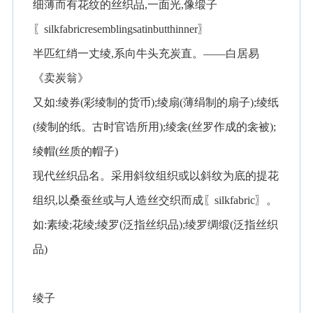
细薄而有花纹的丝织品,一面光,像缎子
〖silkfabricresemblingsatinbutthinner〗
半匹红绡一丈绫,系向牛头充炭直。——白居易
《卖炭翁》
又如:绫券(彩绫制的货币);绫扇(薄绢制的扇子);绫纸
(绫制的纸。古时官诰所用);绫衾(丝罗作成的衾被);
绫帽(丝质的帽子)
现代丝织品名。采用斜纹组织或以斜纹为底的提花
组织,以桑蚕丝或与人造丝交织而成〖silkfabric〗。
如:素绫;花绫;绫罗(泛指丝织品);绫罗绸缎(泛指丝织
品)
绫子