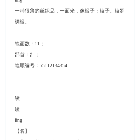
一种很薄的丝织品，一面光，像缎子：绫子。绫罗
绸缎。
笔画数：11；
部首：纟；
笔顺编号：55112134354
绫
綾
líng
【名】