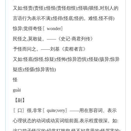
又如:怪责(责怪);怪恨(责怪怨恨);怪嗔(嗔怪,对别人的
言语行为表示不满);怪得(怪底;怪的。难怪,怪不得)
惊异;觉得奇怪〖wonder〗
民怪之,莫敢徒。——《史记·商君列传》
予怪而问之。——刘基《卖柑者言》
又如:怪底(惊怪,惊疑);怪怖(惊异恐惧);怪疑(骇异;惊异
疑惑);怪慑(惊异害怕)
怪
guài
【副】
〖口〗很,非常〖quite;very〗——用在形容词、表示
心理状态的动词或动宾词组前面,表示程度很深。如:
这口箱子怪沉的;经常打扰您,怪不好意思的;怪厉害的;