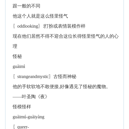
跟一般的不同
他这个人就是这么怪里怪气
〖oddlooking〗∶打扮或表情装模作样
现在他们居然不得不迎合这位长得怪里怪气的人的心
理
怪秘
guàimì
〖strangeandmystic〗古怪而神秘
他的手软软地不敢便接,好像遇见了怪秘的魔物。
——叶圣陶《夜》
怪模怪样
guàimú-guàiyàng
〖queer-