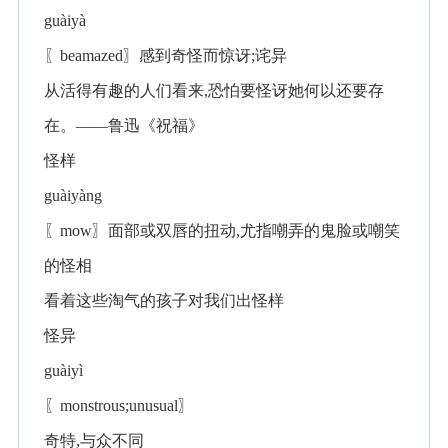
guàiyà
〖beamazed〗感到奇怪而惊讶;诧异
从活得有趣的人们看来,恐怕要怪讶她何以还要存
在。——鲁迅《祝福》
怪样
guàiyàng
〖mow〗面部或双唇的扭动,尤指嘲弄的鬼脸或嘲笑
的怪相
看着这些淘气的孩子对我们出怪样
怪异
guàiyì
〖monstrous;unusual〗
奇特,与众不同