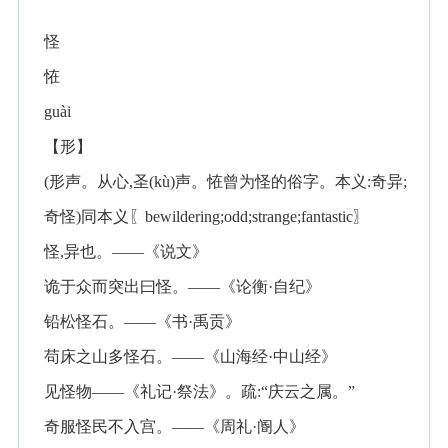
怪
恠
guài
【形】
(形声。从心,圣(kù)声。恠曾为怪的俗字。本义:奇异;
奇怪)同本义〖bewildering;odd;strange;fantastic〗
怪,异也。——《说文》
诡于众而突出曰怪。——《论衡·自纪》
铅松怪石。——《书·禹贡》
苟床之山多怪石。——《山海经·中山经》
见怪物——《礼记·祭法》。疏:“庆云之属。”
奇服怪民不入宫。——《周礼·阍人》