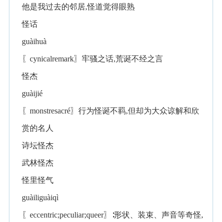
他是我过去的邻居,怪道觉得眼熟
怪话
guàihuà
〖cynicalremark〗牢骚之话,荒诞不经之言
怪杰
guàijié
〖monstresacré〗行为怪诞不羁,但却为大众谅解和欣
赏的名人
诗坛怪杰
武林怪杰
怪里怪气
guàiliguàiqì
〖eccentric;peculiar;queer〗∶形状、装束、声音等奇怪,