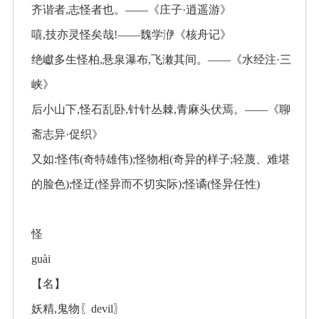
齐谐者,志怪者也。——《庄子·逍遥游》
嘻,技亦灵怪矣哉!——魏学洢《核舟记》
绝巘多生怪柏,悬泉瀑布,飞潄其间。——《水经注·三
峡》
后小山下,怪石乱卧,针针丛棘,青麻头伏焉。——《聊
斋志异·促织》
又如:怪伟(奇特雄伟);怪物相(奇异的样子;轻蔑、难堪
的脸色);怪迂(怪异而不切实际);怪谲(怪异任性)
怪
guài
【名】
妖精,鬼物〖devil〗