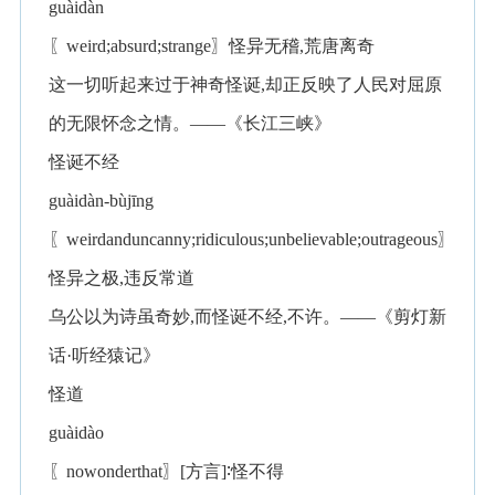
guàidàn
〖weird;absurd;strange〗怪异无稽,荒唐离奇
这一切听起来过于神奇怪诞,却正反映了人民对屈原
的无限怀念之情。——《长江三峡》
怪诞不经
guàidàn-bùjīng
〖weirdanduncanny;ridiculous;unbelievable;outrageous〗
怪异之极,违反常道
乌公以为诗虽奇妙,而怪诞不经,不许。——《剪灯新
话·听经猿记》
怪道
guàidào
〖nowonderthat〗[方言]∶怪不得