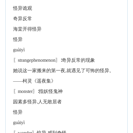
怪异诡观
奇异反常
海棠开得怪异
怪异
guàiyì
〖strangephenomenon〗∶奇异反常的现象
她说这一家搬来的第一夜,就遇见了可怖的怪异。
——柯灵《遥夜集》
〖monster〗∶指妖怪鬼神
园素多怪异,人无敢居者
怪异
guàiyì
〖wonder〗惊异,感到奇怪