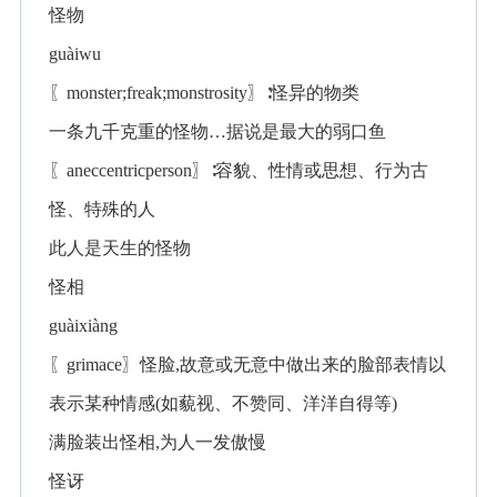
怪物
guàiwu
〖monster;freak;monstrosity〗∶怪异的物类
一条九千克重的怪物…据说是最大的弱口鱼
〖aneccentricperson〗∶容貌、性情或思想、行为古
怪、特殊的人
此人是天生的怪物
怪相
guàixiàng
〖grimace〗怪脸,故意或无意中做出来的脸部表情以
表示某种情感(如藐视、不赞同、洋洋自得等)
满脸装出怪相,为人一发傲慢
怪讶