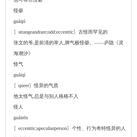
怪僻
guàipì
〖strangeandrare;odd;eccentric〗古怪而罕见的
张文的爷,是前清的举人,脾气极怪僻。——庐隐《灵
海潮汐》
怪气
guàiqì
〖queer〗怪异的气质
他太怪气,总是与别人格格不入
怪人
guàirén
〖eccentric;apeculiarperson〗个性、行为奇特怪异的人