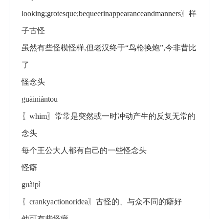
looking;grotesque;bequeerinappearanceandmanners〗样
子古怪
虽然有些怪模怪样,但老汉终于“鸟枪换炮”,今非昔比
了
怪念头
guàiniàntou
〖whim〗常常是突然或一时冲动产生的反复无常的
念头
每个王公大人都有自己的一些怪念头
怪癖
guàipì
〖crankyactionoridea〗古怪的、与众不同的癖好
他可有些怪癖