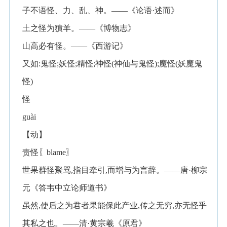
子不语怪、力、乱、神。——《论语·述而》
土之怪为獖羊。——《博物志》
山高必有怪。——《西游记》
又如:鬼怪;妖怪;精怪;神怪(神仙与鬼怪);魔怪(妖魔鬼
怪)
怪
guài
【动】
责怪〖blame〗
世果群怪聚骂,指目牵引,而增与为言辞。——唐·柳宗
元《答韦中立论师道书》
虽然,使后之为君者果能保此产业,传之无穷,亦无怪乎
其私之也。——清·黄宗羲《原君》