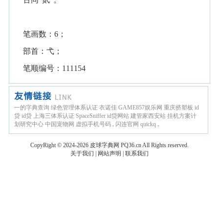
笔画数：6；
部首：弋；
笔顺编号：111154
一的字典查询
绿色管理体系认证
衣诺佳
GAME857娱乐网
重庆挤塑板
id
贷
id贷
上海三体系认证
SpaceSniffer
id贷网站
建管家西安站
挂机方案计
划研究中心
中国宠物网
虚拟手机号码
.
闪连官网
quickq
.
CopyRight © 2024-2026
皮球字典网
PQ36.cn
All Rights reserved.
关于我们
|
网站声明
|
联系我们