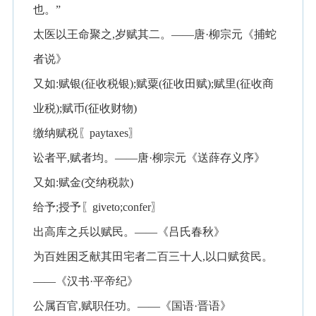
也。”
太医以王命聚之,岁赋其二。——唐·柳宗元《捕蛇
者说》
又如:赋银(征收税银);赋粟(征收田赋);赋里(征收商
业税);赋币(征收财物)
缴纳赋税〖paytaxes〗
讼者平,赋者均。——唐·柳宗元《送薛存义序》
又如:赋金(交纳税款)
给予;授予〖giveto;confer〗
出高库之兵以赋民。——《吕氏春秋》
为百姓困乏献其田宅者二百三十人,以口赋贫民。
——《汉书·平帝纪》
公属百官,赋职任功。——《国语·晋语》