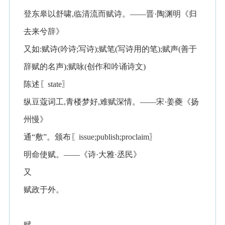
登东皋以舒啸,临清流而赋诗。——晋·陶渊明《归
去来兮辞》
又如:赋诗(吟诗;写诗);赋笔(写诗用的笔);赋声(善于
辞赋的名声);赋咏(创作和吟诵诗文)
陈述〖state〗
纵豆蔻词工,青楼梦好,难赋深情。——宋·姜夔《扬
州慢》
通“敷”。颁布〖issue;publish;proclaim〗
明命使赋。——《诗·大雅·丞民》
又
赋政于外。
赋