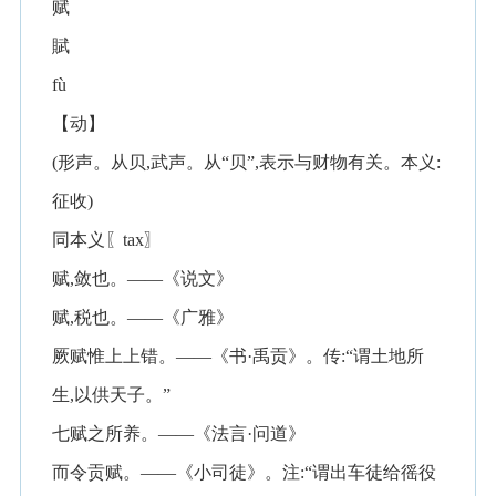
赋
賦
fù
【动】
(形声。从贝,武声。从“贝”,表示与财物有关。本义:
征收)
同本义〖tax〗
赋,敛也。——《说文》
赋,税也。——《广雅》
厥赋惟上上错。——《书·禹贡》。传:“谓土地所
生,以供天子。”
七赋之所养。——《法言·问道》
而令贡赋。——《小司徒》。注:“谓出车徒给徭役