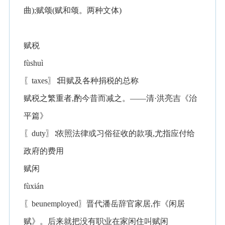
曲);赋颂(赋和颂。两种文体)
赋税
fùshuì
〖taxes〗∶田赋及各种捐税的总称
赋税之繁重者,酌今昔而减之。——清·洪亮吉《治
平篇》
〖duty〗∶依照法律或习俗征收的款项,尤指应付给
政府的费用
赋闲
fùxián
〖beunemployed〗晋代潘岳辞官家居,作《闲居
赋》。后来就把没有职业在家闲住叫赋闲