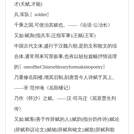
才(天赋,才能)
兵,军队〖soldier〗
千乘之国,可使治其赋也。——《论语·公冶长》
又如:赋舆(指兵车;泛指军事);王赋(王军)
中国古代文体,盛行于汉魏六朝,是韵文和散文的综
合体,通常用来写景叙事,也有以较短篇幅抒情说理
的〖oneoftheChineseliteraryformsakintopoetry〗
乃重修岳阳楼,增其旧制,刻唐贤今人诗赋于其上。
——宋·范仲淹《岳阳楼记》
乃作《怀沙》之赋。——汉·司马迁《屈原贾生列
传》
又如:赋客(善于作辞赋的人);赋韵(指分韵作诗);赋论
(辞赋和议论文);赋铭(辞赋和铭文);赋歌(辞赋和歌