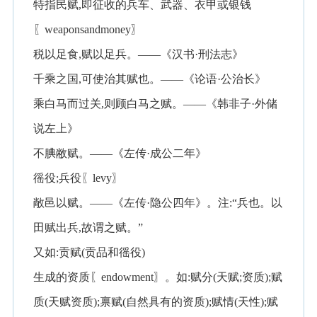
特指民赋,即征收的兵车、武器、衣甲或银钱
〖weaponsandmoney〗
税以足食,赋以足兵。——《汉书·刑法志》
千乘之国,可使治其赋也。——《论语·公治长》
乘白马而过关,则顾白马之赋。——《韩非子·外储
说左上》
不腆敝赋。——《左传·成公二年》
徭役;兵役〖levy〗
敞邑以赋。——《左传·隐公四年》。注:“兵也。以
田赋出兵,故谓之赋。”
又如:贡赋(贡品和徭役)
生成的资质〖endowment〗。如:赋分(天赋;资质);赋
质(天赋资质);禀赋(自然具有的资质);赋情(天性);赋