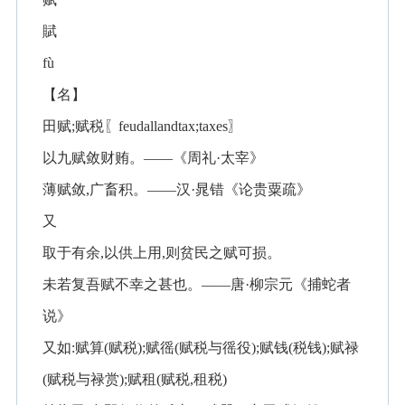
賦
fù
【名】
田赋;赋税〖feudallandtax;taxes〗
以九赋敛财贿。——《周礼·太宰》
薄赋敛,广畜积。——汉·晁错《论贵粟疏》
又
取于有余,以供上用,则贫民之赋可损。
未若复吾赋不幸之甚也。——唐·柳宗元《捕蛇者
说》
又如:赋算(赋税);赋徭(赋税与徭役);赋钱(税钱);赋禄
(赋税与禄赏);赋租(赋税,租税)