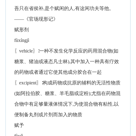
吾只在省侯补,是个赋闲的人,有这闲功夫等他。
——《官场现形记》
赋形剂
fùxíngjì
〖vehicle〗∶一种不发生化学反应的药用混合物(如
糖浆、猪油或液态凡士林),其中加入一种具有疗效
的药物或者通过它使其他成分胶合在一起
〖excipient〗∶构成药物或抗原的辅料的无活性物质
(如阿拉伯胶、糖浆、羊毛脂或淀粉);尤指在药物混
合物中有足够量液体情况下,为使混合物有粘性,以
便制备丸剂或片剂而加入的物质
赋予
fùyǔ