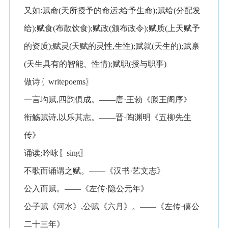
又如:赋命(天所授予的命运;给予生命);赋给(分配发
给);赋食(布散饮食);赋政(颁布政令);赋质(上天赋予
的资质);赋灵(天赋的灵性,生性);赋就(天生的);赋禀
(天生具有的智能、性情);赋职(授与职事)
做诗〖writepoems〗
一言均赋,四韵俱成。——唐·王勃《滕王阁序》
衔觞赋诗,以乐其志。——晋·陶渊明《五柳先生
传》
诵读;吟咏〖sing〗
不歌而诵谓之赋。——《汉书·艺文志》
公入而赋。——《左传·隐公元年》
公子赋《河水》,公赋《六月》。——《左传·僖公
二十三年》