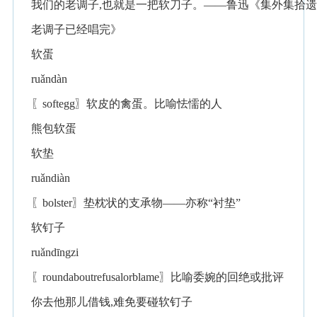
我们的老调子,也就是一把软刀子。——鲁迅《集外集拾遗
老调子已经唱完》
软蛋
ruǎndàn
〖softegg〗软皮的禽蛋。比喻怯懦的人
熊包软蛋
软垫
ruǎndiàn
〖bolster〗垫枕状的支承物——亦称“衬垫”
软钉子
ruǎndīngzi
〖roundaboutrefusalorblame〗比喻委婉的回绝或批评
你去他那儿借钱,难免要碰软钉子