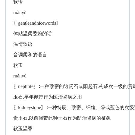
软语
ruǎnyǔ
〖gentleandnicewords〗
体贴温柔委婉的话
温情软语
音调柔和的语言
软玉
ruǎnyù
〖nephrite〗∶一种致密的透闪石或阳起石,构成次一级的贵
玉石,早年佩带作为医治肾病之用
〖kidneystone〗∶一种特硬、致密、细粒、绿或蓝色的次级
贵玉石,以前佩带此种玉石作为防治肾病的征象
软玉温香