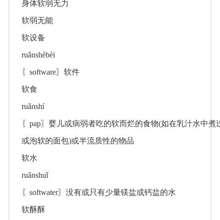
身体软弱无力
软弱无能
软设备
ruǎnshèbèi
〖software〗软件
软食
ruǎnshí
〖pap〗婴儿或病弱者吃的软而烂的食物(如在乳汁水中煮
或泡软的面包)或半流质性的物品
软水
ruǎnshuǐ
〖softwater〗没有或只有少量镁盐或钙盐的水
软酥酥