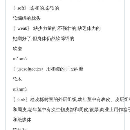
〖soft〗∶柔和的,柔软的
软绵绵的枕头
〖weak〗∶缺少力量的;不强壮的;缺乏体力的
她病好了,但身体仍然软绵绵的
软磨
ruǎnmó
〖usesofttactics〗用和缓的手段纠缠
软木
ruǎnmù
〖cork〗栓皮栎树茎的外层组织,幼年茎中有表皮、皮层组
和周皮,老年茎中有次生韧皮部和周皮,很厚,商业上用作塞
和绝缘体
软目标