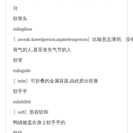
分
软骨头
ruǎngǔtou
〖aweak-kneedperson;aspinelessperson〗比喻意志薄弱、没
骨气的人,甚至丧失气节的人
软管
ruǎnguǎn
〖tube〗可折叠的金属容器,由此挤出软膏
软乎乎
ruǎnhūhū
〖soft〗形容软和
鸭绒被盖在身上软乎乎的
软化