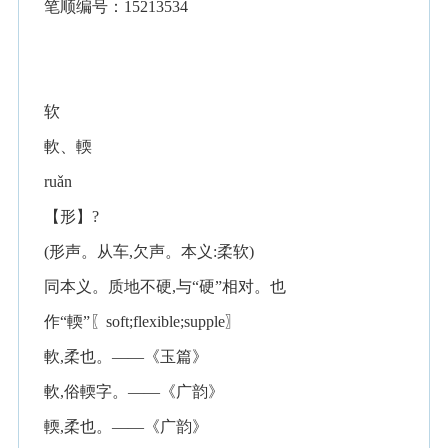
笔顺编号：15213534
软
軟、輭
ruǎn
【形】?
(形声。从车,欠声。本义:柔软)
同本义。质地不硬,与“硬”相对。也
作“輭”〖soft;flexible;supple〗
軟,柔也。——《玉篇》
軟,俗輭字。——《广韵》
輭,柔也。——《广韵》