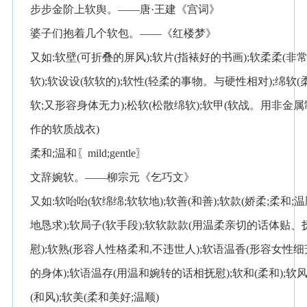
步步金阶上软舆。——唐·王建《宫词》
婆子们抱着几个软包。——《红楼梦》
又如:软壁(可折叠的屏风);软片(指裱好的书画);软柔柔(非
软);软设设(软软的);软性(轻柔的事物。与硬性相对);绵软(
软;又形容身体无力);松软(松散绵软);软甲(软战。用非金属
作的软质战衣)
柔和;温和〖mild;gentle〗
文辞婉软。——柳宗元《乞巧文》
又如:软咍咍(软绵绵;软软地);软善(和善);软款(娇柔;柔和;
地恳求);软局子(软手段);软软款款(用温柔亲切的话体贴、
慰);软熟(形容人性格柔和,不违世人);软语温香(形容女性细
的身体);软语温存(用温和婉转的话相抚慰);软和(柔和);软
(和风);软美(柔和美好;温顺)