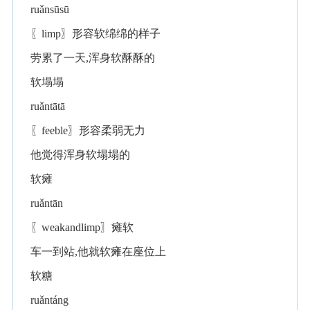
ruǎnsūsū
〖limp〗形容软绵绵的样子
劳累了一天,浑身软酥酥的
软塌塌
ruǎntātā
〖feeble〗形容柔弱无力
他觉得浑身软塌塌的
软瘫
ruǎntān
〖weakandlimp〗瘫软
车一到站,他就软瘫在座位上
软糖
ruǎntáng