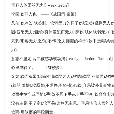
形容人体柔弱无力〖weak;feeble〗
李园,软弱人也。——《战国策·秦策》
又如:软刺答(软答刺。软弱无力的样子);软丢答(轻飘无力);
困(疲乏无力);酸软(身体发酸而无力);酥软(肢体软弱无力);
兀剌(形容无力,乏劲);软懒(乏力慵懒的样子);软乎(形容柔
力)
意志不坚定,容易被感动或动摇〖easilytouchedorinfluenced
心里早软了。——《红楼梦》
又如:软壳鸡蛋(比喻性情软弱之人);软揣(软弱,不坚强);软
(软弱,羞怯);软厮禁(不硬挣,不坚强);心软(容易被外界事物
动而生怜悯或同情);手软(不忍下手或下手不狠);软脊脊(比
没有主见,不坚定);软耳朵(比喻无主见、容易轻信人言的人)
软商(用软磨的手段商量)