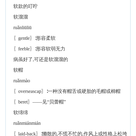
软款的叮咛
软溜溜
ruǎnliūliū
〖gentle〗∶形容柔软
〖feeble〗∶形容软弱无力
病虽好了,可还是软溜溜的
软帽
ruǎnmào
〖overseascap〗∶一种没有帽舌或硬胎的毛帽或棉帽
〖beret〗——见“贝蕾帽”
软绵绵
ruǎnmiánmián
〖laid-back〗∶懒散的,不慌不忙的,作风上或性格上松垮