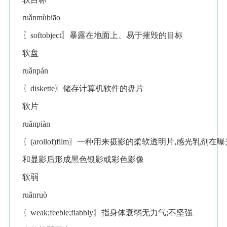
ruǎnmùbiāo
〖softobject〗暴露在地面上、易于摧毁的目标
软盘
ruǎnpán
〖diskette〗储存计算机软件的盘片
软片
ruǎnpiàn
〖(arollof)film〗一种用来摄影的柔软透明片,感光乳剂在曝
和显影后形成黑色银影或彩色影像
软弱
ruǎnruò
〖weak;feeble;flabbly〗指身体衰弱无力气;不坚强