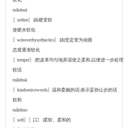
ruǎnhuà
〖soften〗∶由硬变软
使硬水软化
〖winoverbysofttactics〗∶由坚定变为动摇
态度逐渐软化
〖temper〗∶把皮革均匀地弄湿使之柔和,以便进一步处理
软话
ruǎnhuà
〖kindornicewords〗温和委婉的话;表示妥协让步的话
软和
ruǎnhuo
〖soft〗〖口〗∶柔软、柔和的