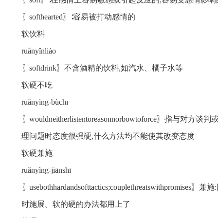
〖softhearted〗∶容易被打动感情的
软饮料
ruǎnyǐnliào
〖softdrink〗不含酒精的饮料,如汽水、橘子水等
软硬不吃
ruǎnyìng-bùchī
〖wouldneitherlistentoreasonnorbowtoforce〗指与对方谈
理问题时态度很强硬,什么方法均不能使其改变态度
软硬兼施
ruǎnyìng-jiānshī
〖usebothhardandsofttactics;couplethreatswithpromises〗兼施
时施展。软的硬的办法都用上了