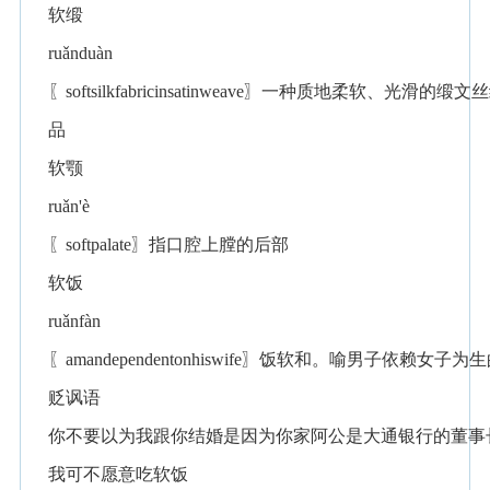
软缎
ruǎnduàn
〖softsilkfabricinsatinweave〗一种质地柔软、光滑的缎文
品
软颚
ruǎn'è
〖softpalate〗指口腔上膛的后部
软饭
ruǎnfàn
〖amandependentonhiswife〗饭软和。喻男子依赖女子为
贬讽语
你不要以为我跟你结婚是因为你家阿公是大通银行的董事长
我可不愿意吃软饭