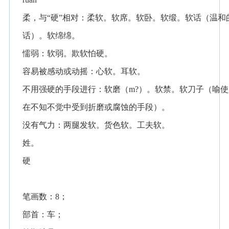
柔，与“硬”相对：柔软。软席。软卧。软缎。软话（温和
话）。软绵绵。
懦弱：软弱。欺软怕硬。
容易被感动或动摇：心软。耳软。
不用强硬的手段进行：软磨（m?）。软禁。软刀子（喻使
在不知不觉中受到折磨或腐蚀的手段）。
没有气力：两腿发软。货色软。工夫软。
姓。
硬
笔画数：8；
部首：车；