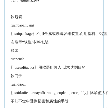
软包装
ruǎnbāozhuāng
〖softpackage〗不用金属或玻璃容器装置,而用塑料、铝箔
布帛等“软性”材料包装
软缠
ruǎnchán
〖usesofttactics〗用软语纠缠人,以求达到目的
软刀子
ruǎndāozi
〖softknife—awayofharmingpeopleimperceptibly〗比喻使人
不知不觉中受到损害和腐蚀的手段