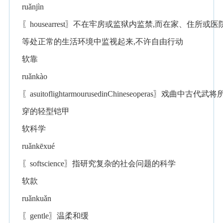
ruǎnjìn
〖housearrest〗不在牢房或监狱内监禁,而在家、住所或医
等处正常的生活环境中监视起来,不许自由行动
软靠
ruǎnkào
〖asuitoflightarmourusedinChineseoperas〗戏曲中古代武将
穿的轻型铠甲
软科学
ruǎnkēxué
〖softscience〗指研究复杂的社会问题的科学
软款
ruǎnkuǎn
〖gentle〗温柔和缓