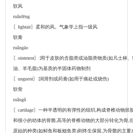
软风
ruǎnfēng
〖lightair〗柔和的风。气象学上指一级风
软膏
ruǎngāo
〖ointment〗∶用于皮肤的含脂类或油脂类物质(如凡士林、
油、羊毛脂)为基质的半固体药物制剂
〖unguent〗∶润滑剂或药膏(如用于痛处或烧伤)
软骨
ruǎngǔ
〖cartilage〗一种半透明的有弹性的组织,构成脊椎动物胚
和很小的幼体的骨骼,高等的脊椎动物的大部分转化为骨,
原始的种类(如鲟鱼和板鳃鱼类)则终生保留,为骨骼的主要