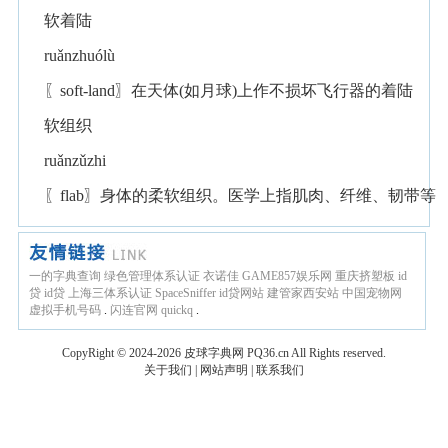
软着陆
ruǎnzhuólù
〖soft-land〗在天体(如月球)上作不损坏飞行器的着陆
软组织
ruǎnzǔzhi
〖flab〗身体的柔软组织。医学上指肌肉、纤维、韧带等
一的字典查询
绿色管理体系认证
衣诺佳
GAME857娱乐网
重庆挤塑板
id
贷
id贷
上海三体系认证
SpaceSniffer
id贷网站
建管家西安站
中国宠物网
虚拟手机号码
.
闪连官网
quickq
.
CopyRight © 2024-2026
皮球字典网
PQ36.cn
All Rights reserved.
关于我们
|
网站声明
|
联系我们