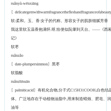
ruǎnyù-wēnxiāng
〖delicategemwithwarmfragrancethefleshandfragranceofabeau
软:柔和。玉、香:女子的代称。形容女子的肌肤细腻芳香
我这里软玉温香抱满怀,呀,恰便似阮肇到天台。——《西
记》
软枣
ruǎnzǎo
〖date-plumpersimmon〗黑枣
软脂酸
ruǎnzhīsuān
〖palmiticacid〗有机化合物,分子式C15H31COOH,白色结
体。广泛地存在于动植物油脂中,用来制造蜡烛、肥皂、润
油等