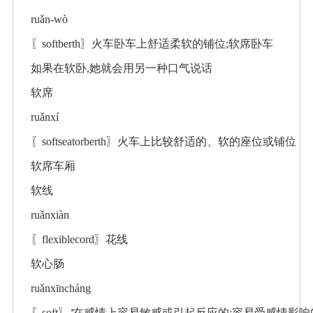
ruǎn-wò
〖softberth〗火车卧车上舒适柔软的铺位;软席卧车
如果在软卧,她就会用另一种口气说话
软席
ruǎnxí
〖softseatorberth〗火车上比较舒适的、软的座位或铺位
软席车厢
软线
ruǎnxiàn
〖flexiblecord〗花线
软心肠
ruǎnxīncháng
〖soft〗∶在感情上容易敏感或引起反应的;容易受感情影响