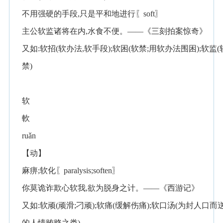
不用强硬的手段,只是平和地进行〖soft〗
主公软监诸将在内,水食不便。——《三刻拍案惊奇》
又如:软招(软办法,软手段);软困(软禁;用软办法围困);软监(
禁)
软
軟
ruǎn
【动】
麻痹;软化〖paralysis;soften〗
你莫诡诈欺心软我,欲为脱身之计。——《西游记》
又如:软顽(顽滑;刁顽);软痛(缓解伤痛);软口汤(为封人口而
的人情贿赂之类)