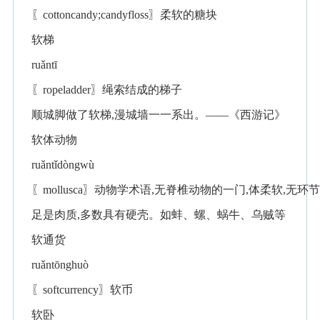
〖cottoncandy;candyfloss〗柔软的糖块
软梯
ruǎntī
〖ropeladder〗绳索结成的梯子
顺城脚做了软梯,漫城墙一一系出。——《西游记》
软体动物
ruǎntǐdòngwù
〖mollusca〗动物学术语,无脊椎动物的一门,体柔软,无环节
足是肉质,多数具有硬壳。如蚌、螺、蜗牛、乌贼等
软通货
ruǎntōnghuò
〖softcurrency〗软币
软卧