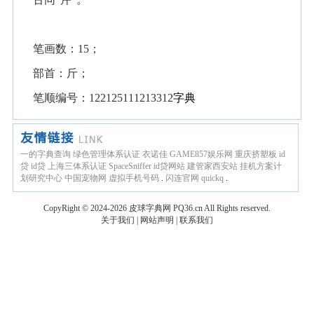
笔画数：15；
部首：斤；
笔顺编号：122125111213312
字典
一的字典查询
绿色管理体系认证
衣诺佳
GAME857娱乐网
重庆挤塑板
id
贷
id贷
上海三体系认证
SpaceSniffer
id贷网站
建管家西安站
挂机方案计
划研究中心
中国宠物网
虚拟手机号码
.
闪连官网
quickq
.
CopyRight © 2024-2026
皮球字典网
PQ36.cn
All Rights reserved.
关于我们
|
网站声明
|
联系我们