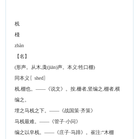
栈
棧
zhàn
【名】
(形声。从木,戔(jiān)声。本义:牲口棚)
同本义〖shed〗
栈,棚也。——《说文》。按,栅者,竖编之,棚者,横
编之。
埋之马栈之下。——《战国策·齐策》
马栈最难。——《管子·小问》
编之以皁栈。——《庄子·马蹄》。崔注:“木棚