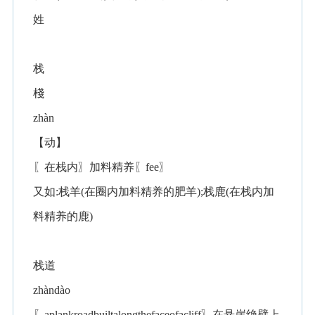
姓
栈
棧
zhàn
【动】
〖在栈内〗加料精养〖fee〗
又如:栈羊(在圈内加料精养的肥羊);栈鹿(在栈内加
料精养的鹿)
栈道
zhàndào
〖aplankroadbuiltalongthefaceofacliff〗在悬崖绝壁上