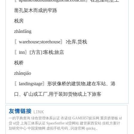
凿孔架木而成的窄路
栈房
zhànfáng
〖warehouse;storehouse〗∶仓库,货栈
〖inn〗[方言]∶客栈;旅店
栈桥
zhànqiáo
〖landingstage〗形状像桥的建筑物,建在车站、港
口、矿山或工厂,用于装卸货物或上下旅客
一的字典查询
绿色管理体系认证
衣诺佳
GAME857娱乐网
重庆挤塑板
id
贷
id贷
上海三体系认证
SpaceSniffer
id贷网站
建管家西安站
挂机方案计
划研究中心
中国宠物网
虚拟手机号码
.
闪连官网
quickq
.