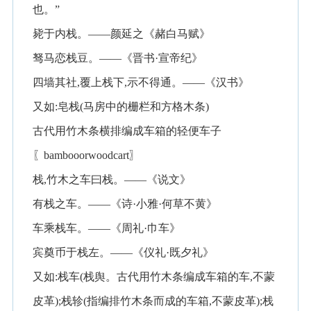
也。”
毙于内栈。——颜延之《赭白马赋》
驽马恋栈豆。——《晋书·宣帝纪》
四墙其社,覆上栈下,示不得通。——《汉书》
又如:皂栈(马房中的栅栏和方格木条)
古代用竹木条横排编成车箱的轻便车子
〖bambooorwoodcart〗
栈,竹木之车曰栈。——《说文》
有栈之车。——《诗·小雅·何草不黄》
车乘栈车。——《周礼·巾车》
宾奠币于栈左。——《仪礼·既夕礼》
又如:栈车(栈舆。古代用竹木条编成车箱的车,不蒙
皮革);栈轸(指编排竹木条而成的车箱,不蒙皮革);栈